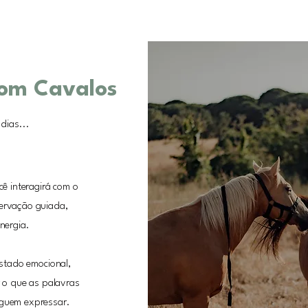
com Cavalos
dias...
ê interagirá com o
ervação guiada,
nergia.
stado emocional,
 o que as palavras
eguem expressar.