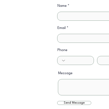
Name
Email
Phone
Message
Send Message