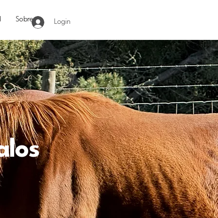
d
Sobre
Login
alos