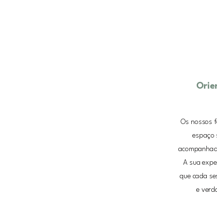
Orie
Os nossos fa
espaço s
acompanhado
A sua exper
que cada ses
e verd