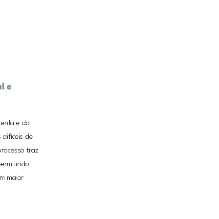
l e
enta e da
difíceis de
processo traz
permitindo
um maior