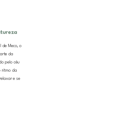
atureza
l de Meco, o
arte da
do pelo céu
o ritmo da
elaxar e se