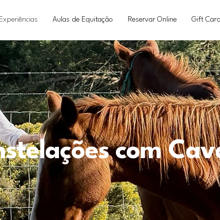
Experiências
Aulas de Equitação
Reservar Online
Gift Car
stelações com Cav