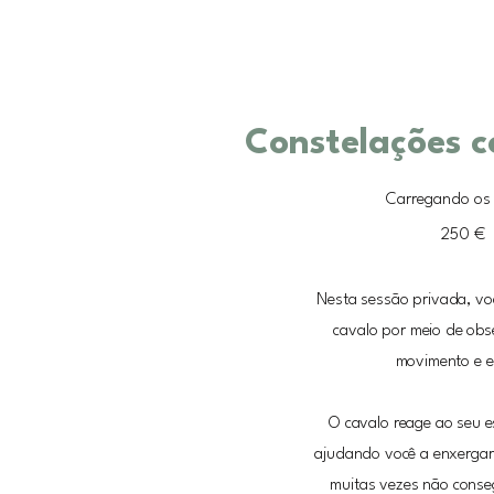
Constelações 
Carregando os 
250
250 €
euros
Nesta sessão privada, voc
cavalo por meio de obs
movimento e e
O cavalo reage ao seu e
ajudando você a enxergar
muitas vezes não cons