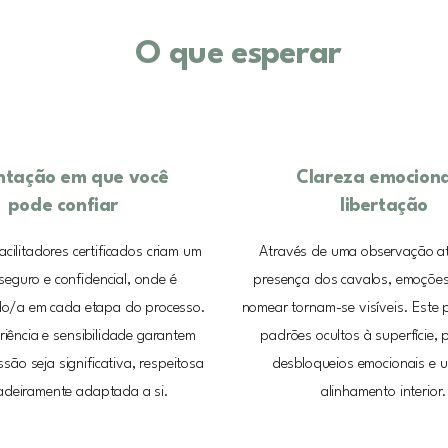
O que esperar
ntação em que você
Clareza emociona
pode confiar
libertação
cilitadores certificados criam um
Através de uma observação at
eguro e confidencial, onde é
presença dos cavalos, emoções 
/a em cada etapa do processo.
nomear tornam-se visíveis. Este 
iência e sensibilidade garantem
padrões ocultos à superfície, 
são seja significativa, respeitosa
desbloqueios emocionais e 
adeiramente adaptada a si.
alinhamento interior.