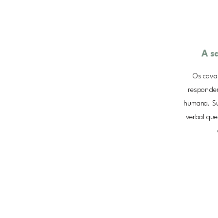
A s
Os caval
respondem
humana. Su
verbal que