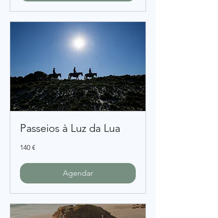
Passeios à Luz da Lua
140
140 €
euros
Agendar