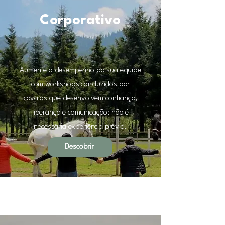
Corporativo
Aumente o desempenho da sua equipe
com workshops conduzidos por
cavalos que desenvolvem confiança,
liderança e comunicação; não é
necessária experiência prévia.
Descobrir