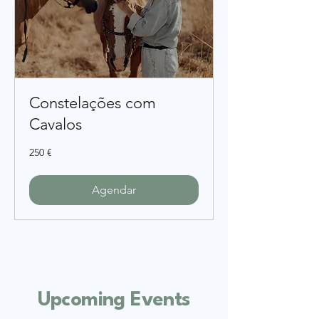
Constelações com
Cavalos
250
250 €
euros
Agendar
​Upcoming Events