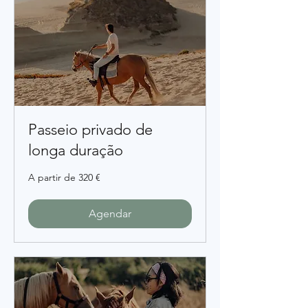
Passeio privado de
longa duração
A
A partir de 320 €
partir
de
320
euros
Agendar