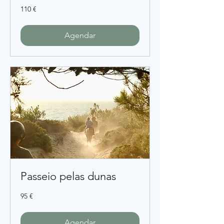
110
110 €
euros
Agendar
Passeio pelas dunas
95
95 €
euros
Agendar