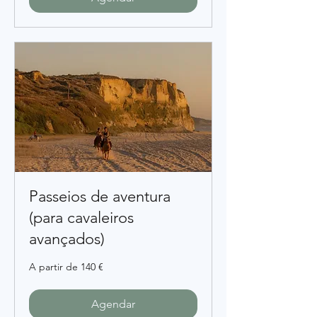
Passeios de aventura
(para cavaleiros
avançados)
A
A partir de 140 €
partir
de
140
euros
Agendar