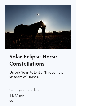
Solar Eclipse Horse
Constellations
Unlock Your Potential Through the
Wisdom of Horses.
Carregando os dias...
1 h 30 min
250
250 €
euros